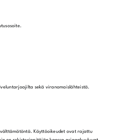
utusosoite.
lveluntarjoajilta sekä viranomaislähteistä.
n välttämätöntä. Käyttöoikeudet ovat rajattu