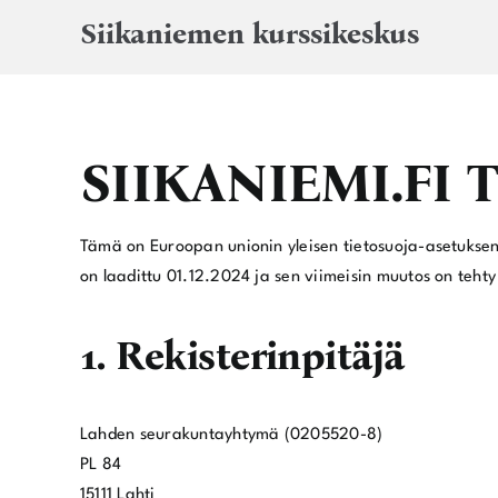
Skip
Siikaniemen kurssikeskus
to
content
SIIKANIEMI.FI
Tämä on Euroopan unionin yleisen tietosuoja-asetuksen 
on laadittu 01.12.2024 ja sen viimeisin muutos on teht
1. Rekisterinpitäjä
Lahden seurakuntayhtymä (0205520-8)
PL 84
15111 Lahti