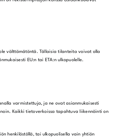
hin on rekisterinpitäjän kanssa asiaankuuluvat
ole välttämätöntä. Tällaisia tilanteita voivat olla
önmukaisesti EU:n tai ETA:n ulkopuolelle.
asanalla varmistettuja, ja ne ovat asianmukaisesti
anoin. Kaikki tietoverkoissa tapahtuva liikennöinti on
n henkilöstöllä, tai ulkopuolisella vain yhtiön