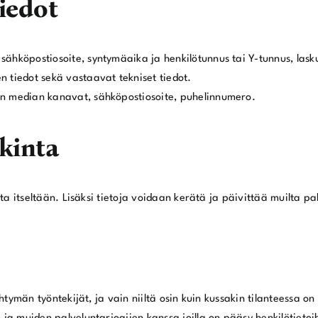
tiedot
 sähköpostiosoite, syntymäaika ja henkilötunnus tai Y-tunnus, lask
en tiedot sekä vastaavat tekniset tiedot.
sen median kanavat, sähköpostiosoite, puhelinnumero.
nkinta
ta itseltään. Lisäksi tietoja voidaan kerätä ja päivittää muilta pa
htymän työntekijät, ja vain niiltä osin kuin kussakin tilanteessa o