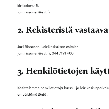
kirkkokatu 5.
jari.rissanen@evl.fi
2. Rekisteristä vastaav
Jari Rissanen, Leirikeskuksen esimies
jari.rissanen@evl.fi, 044 7191 400
3. Henkilötietojen käyt
Käsittelemme henkilötietoja kurssi- ja leirikeskuspalve
on välttämätöntä.