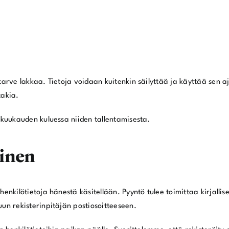
tarve lakkaa. Tietoja voidaan kuitenkin säilyttää ja käyttää sen aj
takia.
4 kuukauden kuluessa niiden tallentamisesta.
minen
henkilötietoja hänestä käsitellään. Pyyntö tulee toimittaa kirjalli
uun rekisterinpitäjän postiosoitteeseen.