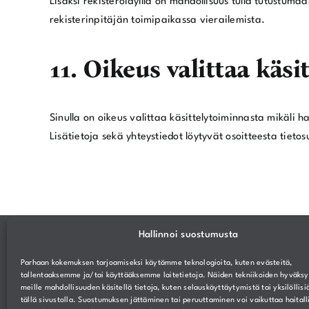
Lisäksi rekisteröidyillä on mahdollisuus tulla tutustuma
rekisterinpitäjän toimipaikassa vierailemista.
11. Oikeus valittaa käs
Sinulla on oikeus valittaa käsittelytoiminnasta mikäli ha
Lisätietoja sekä yhteystiedot löytyvät osoitteesta tietos
Hallinnoi suostumusta
Lahden seurakunnat
Parhaan kokemuksen tarjoamiseksi käytämme teknologioita, kuten evästeitä,
Info ja asiointi
tallentaaksemme ja/tai käyttääksemme laitetietoja. Näiden tekniikoiden hyväks
Kirkot ja tilat
meille mahdollisuuden käsitellä tietoja, kuten selauskäyttäytymistä tai yksilöllisi
Palaute
tällä sivustolla. Suostumuksen jättäminen tai peruuttaminen voi vaikuttaa haitall
Yhteystiedot