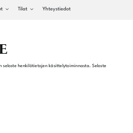
ut
Tilat
Yhteystiedot
E
eloste henkilötietojen käsittelytoiminnasta. Seloste