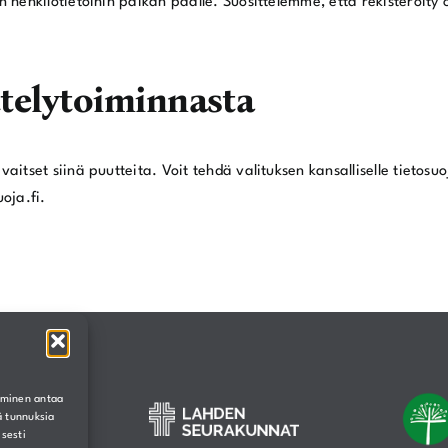
an henkilötietoihin paikan päälle. Suosittelemme, että rekisteröit
ittelytoiminnasta
vaitset siinä puutteita. Voit tehdä valituksen kansalliselle tietosu
uoja.fi.
yminen antaa
ä tunnuksia
isesti