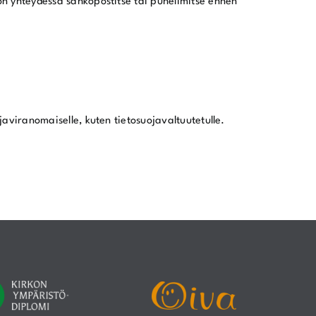
y on yhteydessä sähköpostitse tai puhelimitse ennen
ojaviranomaiselle, kuten tietosuojavaltuutetulle.