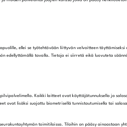
a muiden palveluntarjoajien kanssa joilla on pääsy henkilötietoi
apuolille, ellei se työtehtävään liittyvän velvoitteen täyttämiseksi 
ön edellyttämällä tavalla. Tietoja ei siirretä eikä luovuteta säänn
i pilvipalvelimella. Kaikki laitteet ovat käyttäjätunnuksella ja sal
eet ovat lisäksi suojattu biometrisellä tunnistautumisella tai salas
 seurakuntayhtymän toimitiloissa. Tiloihin on pääsy ainoastaan yhtiö