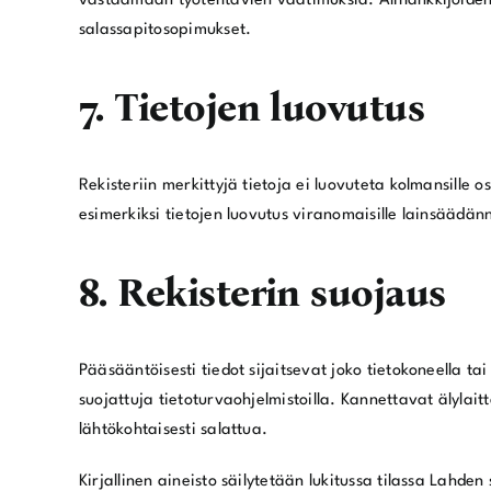
vastaamaan työtehtävien vaatimuksia. Alihankkijoiden j
salassapitosopimukset.
7. Tietojen luovutus
Rekisteriin merkittyjä tietoja ei luovuteta kolmansille os
esimerkiksi tietojen luovutus viranomaisille lainsäädänn
8. Rekisterin suojaus
Pääsääntöisesti tiedot sijaitsevat joko tietokoneella ta
suojattuja tietoturvaohjelmistoilla. Kannettavat älylaitt
lähtökohtaisesti salattua.
Kirjallinen aineisto säilytetään lukitussa tilassa Lahden