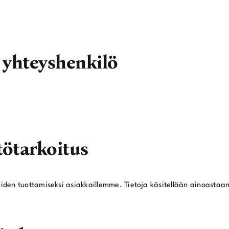
a yhteyshenkilö
tötarkoitus
luiden tuottamiseksi asiakkaillemme. Tietoja käsitellään ainoastaa